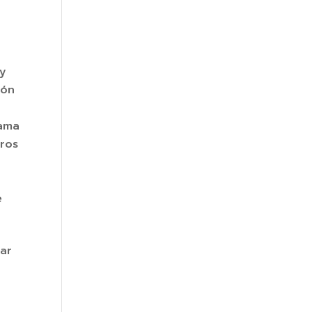
 y
ión
gama
tros
e
ar