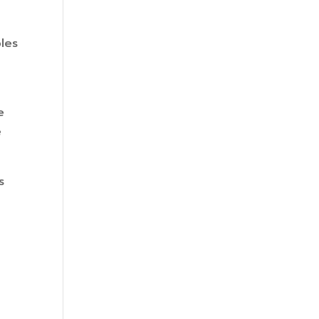
les
e
e
s