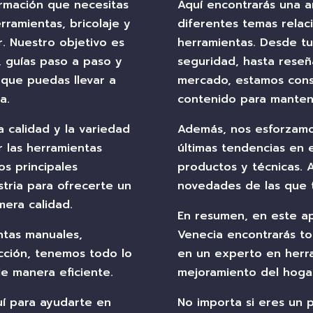
ormación que necesitas
Aquí encontrarás una a
rramientas, bricolaje y
diferentes temas relac
. Nuestro objetivo es
herramientas. Desde tu
, guías paso a paso y
seguridad, hasta reseñ
que puedas llevar a
mercado, estamos cons
a.
contenido para mantene
 calidad y la variedad
Además, nos esforzamo
r las herramientas
últimas tendencias en 
os principales
productos y técnicas. 
stria para ofrecerte un
novedades de las que 
era calidad.
En resumen, en este a
ntas manuales,
Venecia encontrarás to
ucción, tenemos todo lo
en un experto en herr
de manera eficiente.
mejoramiento del hoga
í para ayudarte en
No importa si eres un p