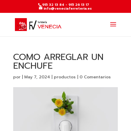
915 32 13 84 - 915 26 13 17
info@veneciaferreteria.es
COMO ARREGLAR UN
ENCHUFE
por
|
May 7, 2024
|
productos
|
0 Comentarios