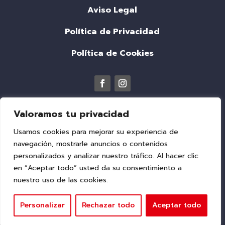
Aviso Legal
Política de Privacidad
Política de Cookies
Valoramos tu privacidad
Usamos cookies para mejorar su experiencia de
navegación, mostrarle anuncios o contenidos
personalizados y analizar nuestro tráfico. Al hacer clic
en “Aceptar todo” usted da su consentimiento a
nuestro uso de las cookies.
© 2026
Ferretería Venecia | Todos los
derechos reservados. Diseñado
Personalizar
Rechazar todo
Aceptar todo
con
❤
por
Adelanta Publicidad