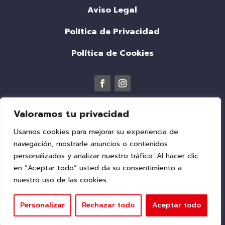
Aviso Legal
Política de Privacidad
Política de Cookies
Valoramos tu privacidad
Usamos cookies para mejorar su experiencia de
navegación, mostrarle anuncios o contenidos
personalizados y analizar nuestro tráfico. Al hacer clic
en “Aceptar todo” usted da su consentimiento a
nuestro uso de las cookies.
© 2026
Ferretería Venecia | Todos los
derechos reservados. Diseñado
Personalizar
Rechazar todo
Aceptar todo
con
❤
por
Adelanta Publicidad